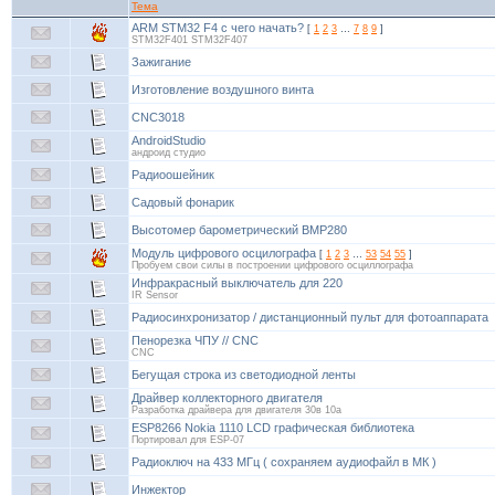
Тема
ARM STM32 F4 с чего начать?
[
1
2
3
…
7
8
9
]
STM32F401 STM32F407
Зажигание
Изготовление воздушного винта
CNC3018
AndroidStudio
андроид студио
Радиоошейник
Садовый фонарик
Высотомер барометрический BMP280
Модуль цифрового осцилографа
[
1
2
3
…
53
54
55
]
Пробуем свои силы в построении цифрового осциллографа
Инфракрасный выключатель для 220
IR Sensor
Радиосинхронизатор / дистанционный пульт для фотоаппарата
Пенорезка ЧПУ // CNC
CNC
Бегущая строка из светодиодной ленты
Драйвер коллекторного двигателя
Разработка драйвера для двигателя 30в 10а
ESP8266 Nokia 1110 LCD графическая библиотека
Портировал для ESP-07
Радиоключ на 433 МГц ( сохраняем аудиофайл в МК )
Инжектор