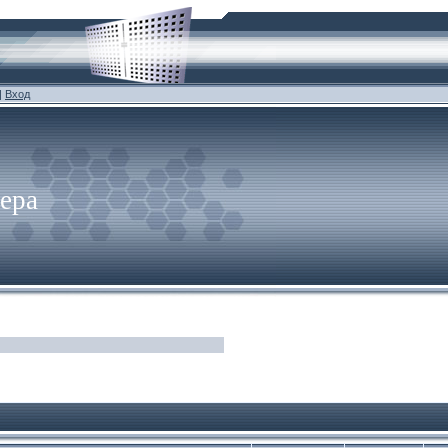
|
Вход
ера