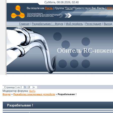
Суббота, 08.08.2026, 02:40
Вы вошли как
Гость
|
Группа
"
Гости
"
Приветствую Вас
Гость
|
RSS
Главная
|
Разрабатываю ! - Форум
|
Мой профиль
|
Регистрация
|
Выход
Обитель RC-инжен
1
Страница
1
из
2
2
»
Модератор форума:
ВитГо
Форум
»
Разработка электронных устройств
»
Разрабатываю !
Разрабатываю !