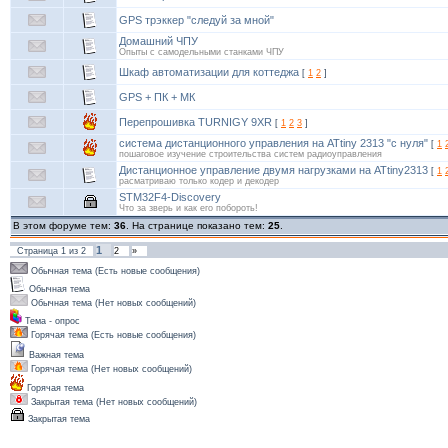
GPS трэккер "следуй за мной"
Домашний ЧПУ
Опыты с самодельными станками ЧПУ
Шкаф автоматизации для коттеджа
[
1
2
]
GPS + ПК + МК
Перепрошивка TURNIGY 9XR
[
1
2
3
]
система дистанционного управления на ATtiny 2313 "c нуля"
[
1
пошаговое изучение строительства систем радиоуправления
Дистанционное управление двумя нагрузками на ATtiny2313
[
1
расматриваю только кодер и декодер
STM32F4-Discovery
Что за зверь и как его побороть!
В этом форуме тем:
36
. На странице показано тем:
25
.
1
Страница
1
из
2
2
»
Обычная тема (Есть новые сообщения)
Обычная тема
Обычная тема (Нет новых сообщений)
Тема - опрос
Горячая тема (Есть новые сообщения)
Важная тема
Горячая тема (Нет новых сообщений)
Горячая тема
Закрытая тема (Нет новых сообщений)
Закрытая тема