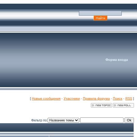
Форма входа
[
Новые сообщения
·
Участники
·
Правила форума
·
Поиск
·
RSS
]
Фильтр по: